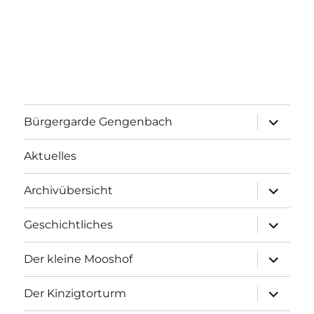
Unterme
Bürgergarde Gengenbach
anzeigen
Aktuelles
Unterme
Archivübersicht
anzeigen
Unterme
Geschichtliches
anzeigen
Unterme
Der kleine Mooshof
anzeigen
Unterme
Der Kinzigtorturm
anzeigen